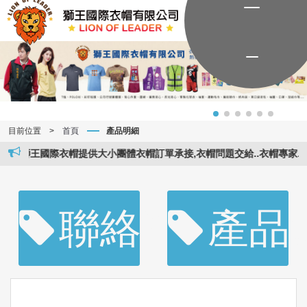
目前位置
>
首頁
產品明細
獅王國際衣帽提供大小團體衣帽訂單承接,衣帽問題交給..衣帽專家..。獅王
聯絡資訊
產品