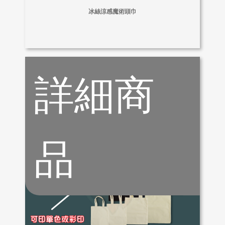
冰絲涼感魔術頭巾
詳細商
品