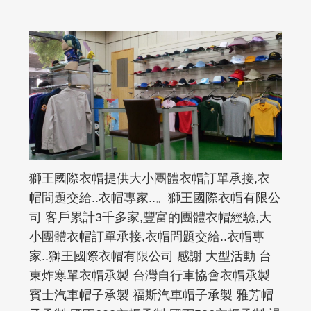
獅王國際衣帽提供大小團體衣帽訂單承接,衣
帽問題交給..衣帽專家..。獅王國際衣帽有限公
司 客戶累計3千多家,豐富的團體衣帽經驗,大
小團體衣帽訂單承接,衣帽問題交給..衣帽專
家..獅王國際衣帽有限公司 感謝 大型活動 台
東炸寒單衣帽承製 台灣自行車協會衣帽承製
賓士汽車帽子承製 福斯汽車帽子承製 雅芳帽