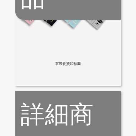
客製化燙印袖套
詳細商