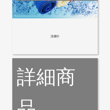
涼感巾
詳細商
品