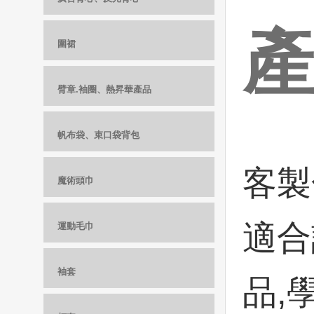
圍裙
臂章.袖圈、熱昇華產品
帆布袋、束口袋背包
客製
魔術頭巾
適合
運動毛巾
袖套
品,