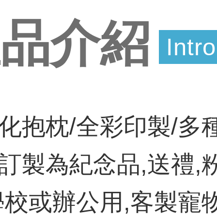
產品介紹
Intr
化抱枕/全彩印製/多種
訂製為紀念品,送禮,
學校或辦公用,客製寵