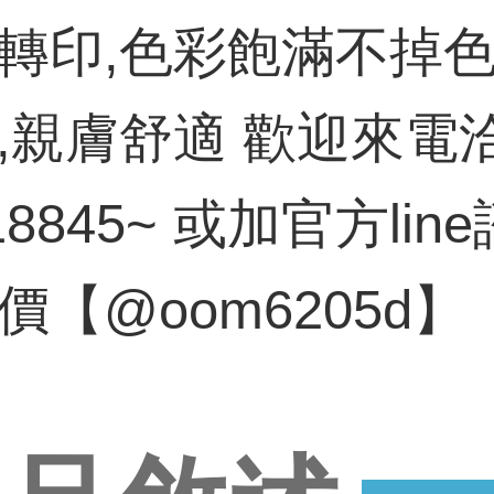
轉印,色彩飽滿不掉色
,親膚舒適 歡迎來電洽詢
18845~ 或加官方lin
價【@oom6205d】