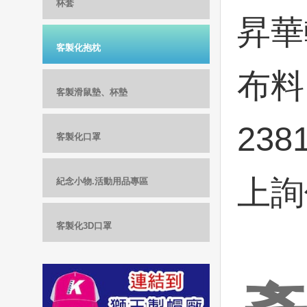
杯套
昇華
客製化抱枕
布料
客製滑鼠墊、杯墊
238
客製化口罩
上詢
紀念小物.活動用品專區
客製化3D口罩