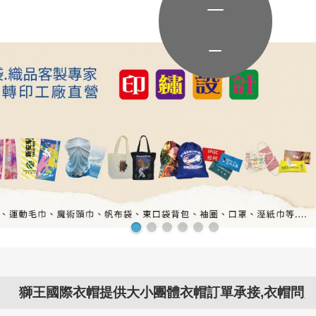
際衣帽提供大小團體衣帽訂單承接,衣帽問題交給..衣帽專