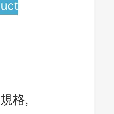
uct
種規格,