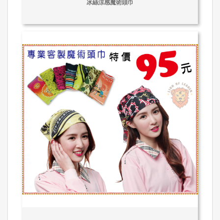
冰絲涼感魔術頭巾