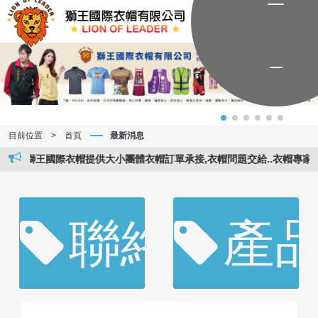
目前位置
>
首頁
最新消息
獅王國際衣帽提供大小團體衣帽訂單承接,衣帽問題交給..衣帽專家..。獅王
聯絡資訊
產