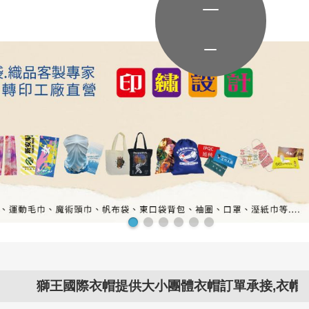
國際衣帽提供大小團體衣帽訂單承接,衣帽問題交給..衣帽