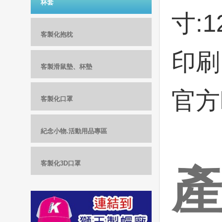
杯套
寸:1
客製化抱枕
印刷 
客製滑鼠墊、杯墊
官方l
客製化口罩
紀念小物.活動用品專區
客製化3D口罩