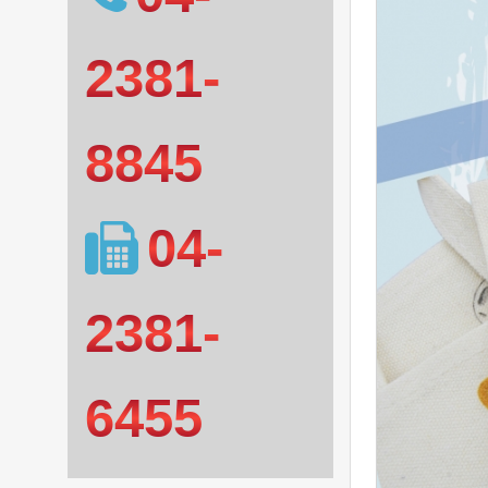
2381-
8845
04-
2381-
6455