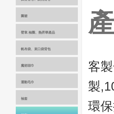
圍裙
臂章.袖圈、熱昇華產品
帆布袋、束口袋背包
客製
魔術頭巾
製,
運動毛巾
袖套
環保