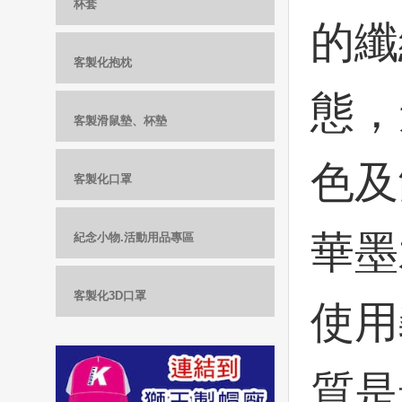
杯套
的纖
客製化抱枕
態，
客製滑鼠墊、杯墊
色及
客製化口罩
華墨
紀念小物.活動用品專區
客製化3D口罩
使用
質是