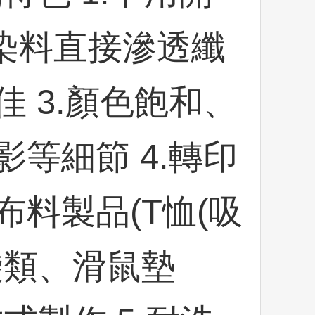
 2.染料直接滲透纖
 3.顏色飽和、
等細節 4.轉印
料製品(T恤(吸
袋類、滑鼠墊