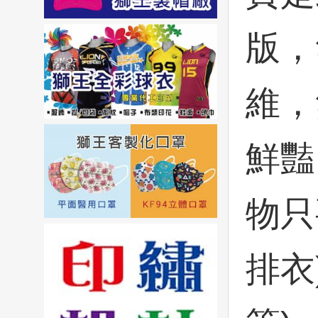
版，無
維，
鮮豔
物只
排衣