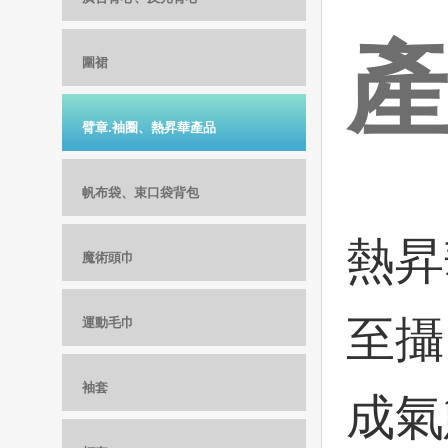
圍裙
臂章.袖圈、熱昇華產品
帆布袋、束口袋背包
熱昇
魔術頭巾
至攝
運動毛巾
袖套
成氣