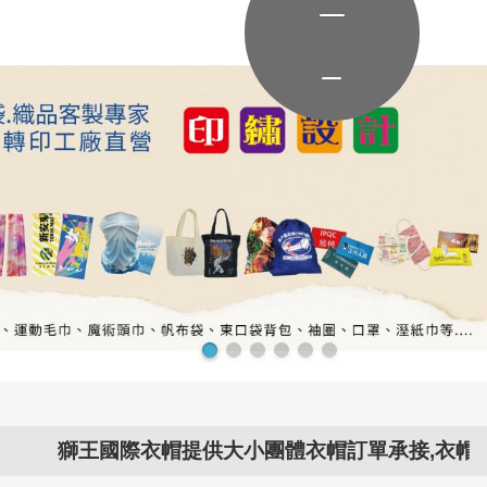
王國際衣帽提供大小團體衣帽訂單承接,衣帽問題交給..衣