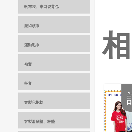
帆布袋、束口袋背包
魔術頭巾
相
運動毛巾
袖套
杯套
客製化抱枕
客製滑鼠墊、杯墊