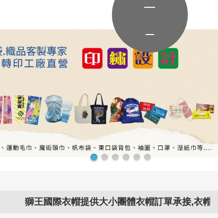
王國際衣帽提供大小團體衣帽訂單承接,衣帽問題交給..衣