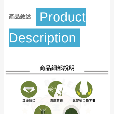
Product
產品敘述
Description