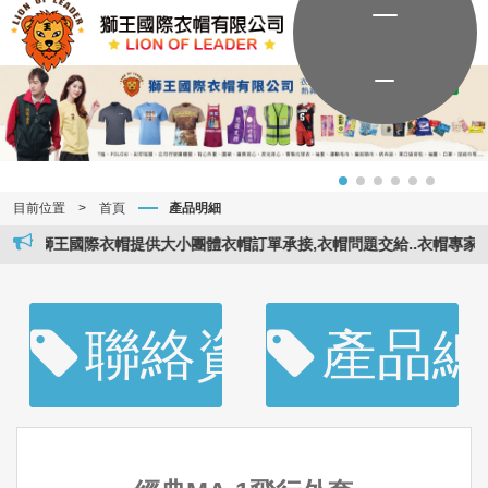
目前位置
>
首頁
產品明細
獅王國際衣帽提供大小團體衣帽訂單承接,衣帽問題交給..衣帽專家..。獅王
聯絡資訊
產品總